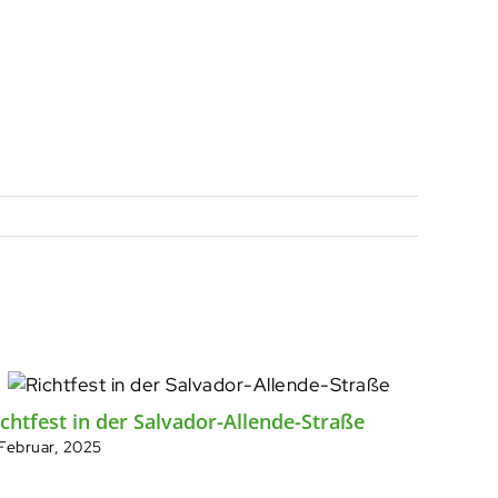
chtfest in der Salvador-Allende-Straße
Ho Ho 
 Februar, 2025
Weihna
23. Deze